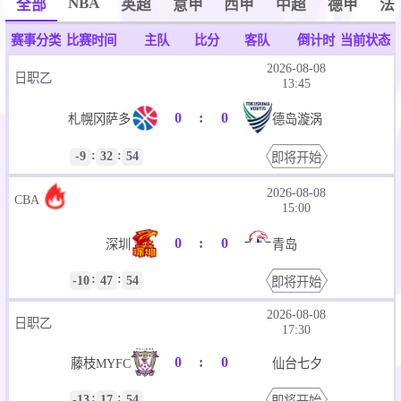
NBA
全部
英超
意甲
西甲
中超
德甲
法
赛事分类
比赛时间
主队
比分
客队
倒计时
当前状态
2026-08-08
日职乙
13:45
0
:
0
札幌冈萨多
德岛漩涡
:
:
-9
32
53
即将开始
2026-08-08
CBA
15:00
0
:
0
深圳
青岛
:
:
-10
47
53
即将开始
2026-08-08
日职乙
17:30
0
:
0
藤枝MYFC
仙台七夕
:
:
-13
17
53
即将开始