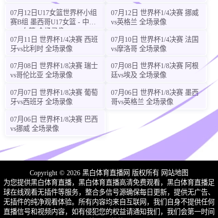
2026-08-08
日职联
18:00
07月12日U17女篮世界杯小组
07月12日 世界杯1/4决赛 挪威
赛B组 墨西哥U17女篮 - 中国
vs英格兰 全场录像
0
:
0
U17女篮 全场录像
名古屋鲸
清水鼓动
07月11日 世界杯1/4决赛 西班
07月10日 世界杯1/4决赛 法国
牙vs比利时 全场录像
vs摩洛哥 全场录像
:
:
-13
47
53
即将开始
07月08日 世界杯1/8决赛 瑞士
07月08日 世界杯1/8决赛 阿根
2026-08-08
vs哥伦比亚 全场录像
廷vs埃及 全场录像
日职联
18:00
07月07日 世界杯1/8决赛 葡萄
07月06日 世界杯1/8决赛 墨西
0
:
0
牙vs西班牙 全场录像
哥vs英格兰 全场录像
东京FC
町田泽维
07月06日 世界杯1/8决赛 巴西
:
:
-13
47
53
即将开始
vs挪威 全场录像
2026-08-08
日职联
18:00
0
:
0
福冈黄蜂
神户胜利
Copyright © 2026 黑白体育直播网 版权所有
网站地图
为您提供黑白体育直播，黑白体育直播高清免费观看，黑白体育直播足
:
:
-13
47
53
即将开始
球在线观看无插件等服务，整合多信号源确保每日更新，提供无广告、
无插件的纯净观看体验。所有内容均来自互联网，我们自身不提供任何
2026-08-08
直播信号和视频内容，如有侵犯您的权益请通知我们，我们会第一时间
日职乙
18:00