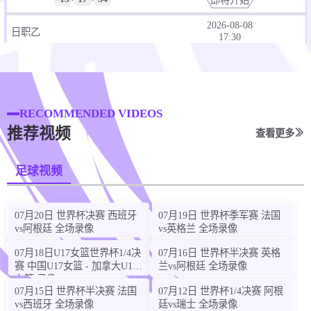
2026-08-08
日职乙
17:30
0
:
0
八户于南乡
富山胜利
:
:
-13
17
53
即将开始
RECOMMENDED VIDEOS
2026-08-08
日职联
推荐视频
18:00
查看更多
0
:
0
大阪樱花
冈山绿雉
足球视频
:
:
-13
47
53
即将开始
07月20日 世界杯决赛 西班牙
07月19日 世界杯季军赛 法国
2026-08-08
日职联
18:00
vs阿根廷 全场录像
vs英格兰 全场录像
07月18日U17女篮世界杯1/4决
07月16日 世界杯半决赛 英格
0
:
0
柏太阳神
水户蜀葵
赛 中国U17女篮 - 加拿大U17
兰vs阿根廷 全场录像
女篮 录像
:
:
-13
47
53
即将开始
07月15日 世界杯半决赛 法国
07月12日 世界杯1/4决赛 阿根
vs西班牙 全场录像
廷vs瑞士 全场录像