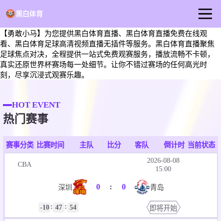
【勇敢小马】为您提供黑白体育直播、黑白体育直播免费在线观
首页
看、黑白体育足球高清视频直播无插件等服务。黑白体育直播聚焦
足球直播
足球焦点对决，全程提供一站式免费观赛服务，播放流畅不卡顿，
真实还原世界杯赛场每一处细节。让你不错过赛场的任何高光时
篮球直播
刻，尽享沉浸式观赛乐趣。
足球录像
HOT EVENT
足球新闻
热门赛事
赛事分类
比赛时间
主队
比分
客队
倒计时
当前状态
2026-08-08
CBA
15:00
0
:
0
深圳
青岛
:
:
-10
47
53
即将开始